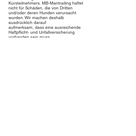
Kursteilnehmers. MB-Mantrailing haftet
nicht für Schäden, die von Dritten
und/oder deren Hunden verursacht
wurden. Wir machen deshalb
ausdrücklich darauf
aufmerksam, dass eine ausreichende
Haftpflicht- und Unfallversicherung
vorhanden sein muss.
Sollte eine Bestimmung der auf dieser
Seite aufgeführten Regelungen
unwirksam sein oder Lücken
enthalten, bleibt die Rechtswirksamkeit
der übrigen Punkte hiervon unberührt.
Bankverbindung zur Zahlung der
Gebühren:
Markus Baumgartner
Fischerstrasse 1
5244 Birrhard
UBS Zürich
IBAN Nr.: CH21
0023 0230 2334 0040
C
Kontakt:
Markus Baumgartner / Mantrailing
Instruktor